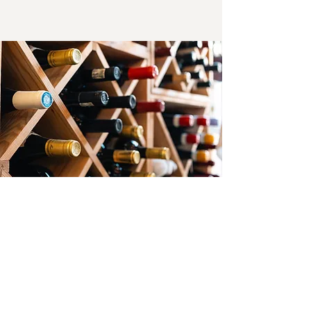
WINE LIST 🍷
La nostra passione, una selezione Vini con più di 450 etichette.
COLLEZIONE PRIVATA 🔒
Capolavori del tempo, più di 100 etichette uniche e rare di
un grande collezionista privato veronese.