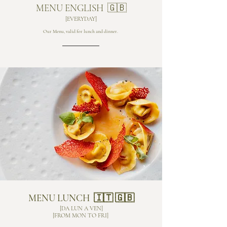
MENU ENGLISH 🇬🇧
[EVERYDAY]
Our Menu, valid for lunch and dinner.
MENU LUNCH 🇮🇹 🇬🇧
[DA LUN A VEN]
[FROM MON TO FRI]